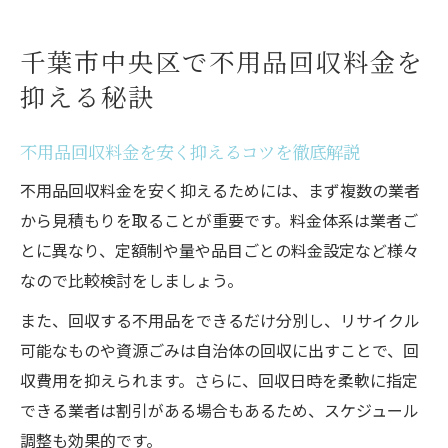
不用品回収を安くするための事前準備とポ
イント
千葉市中央区で不用品回収料金を
割安な不用品回収サービスの選び方と注意
抑える秘訣
点
不用品回収料金比較で失敗しないための工
不用品回収料金を安く抑えるコツを徹底解説
夫
不用品回収料金を安く抑えるためには、まず複数の業者
不用品回収を賢く依頼するなら知っておきたい
から見積もりを取ることが重要です。料金体系は業者ご
相場
とに異なり、定額制や量や品目ごとの料金設定など様々
千葉市中央区での不用品回収相場の正しい
なので比較検討をしましょう。
見極め方
また、回収する不用品をできるだけ分別し、リサイクル
不用品回収費用の目安と相場の決まり方を
可能なものや資源ごみは自治体の回収に出すことで、回
知ろう
収費用を抑えられます。さらに、回収日時を柔軟に指定
不用品回収相場を知って無駄な出費を抑え
できる業者は割引がある場合もあるため、スケジュール
る方法
調整も効果的です。