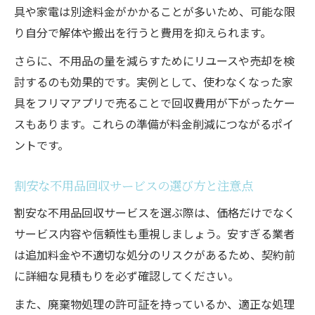
不用品回収料金で損をしないための確認事
具や家電は別途料金がかかることが多いため、可能な限
項
り自分で解体や搬出を行うと費用を抑えられます。
不要品処分時に追加料金が発生しやすいケ
さらに、不用品の量を減らすためにリユースや売却を検
ース
討するのも効果的です。実例として、使わなくなった家
不用品回収の見積もりで注意すべき点まと
具をフリマアプリで売ることで回収費用が下がったケー
め
スもあります。これらの準備が料金削減につながるポイ
処分料金のトラブルを防ぐための事前準備
ントです。
不要品処分費用を抑えるための交渉術
割安な不用品回収サービスの選び方と注意点
不用品回収費用を安く抑えるための実践術
割安な不用品回収サービスを選ぶ際は、価格だけでなく
不用品回収費用を抑えるための賢いタイミ
サービス内容や信頼性も重視しましょう。安すぎる業者
ング
は追加料金や不適切な処分のリスクがあるため、契約前
複数業者の不用品回収見積もり比較のコツ
に詳細な見積もりを必ず確認してください。
不要品の分別で回収費用が安くなる理由
また、廃棄物処理の許可証を持っているか、適正な処理
不用品回収費用を節約する持ち込み活用法