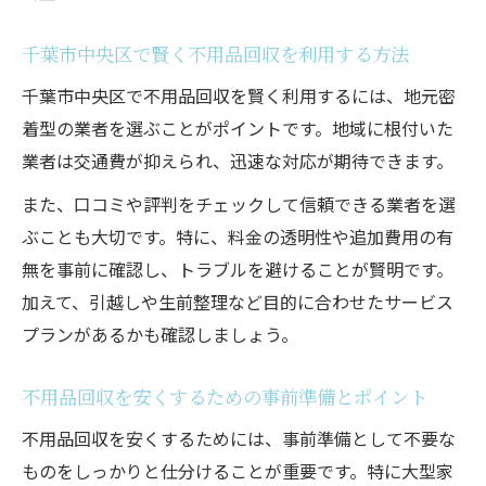
不用品回収料金の内訳と追加費用に要注意
相場を基準にした不用品回収費用の比較ポ
千葉市中央区で賢く不用品回収を利用する方法
イント
千葉市中央区で不用品回収を賢く利用するには、地元密
安心して頼める千葉市中央区の不用品回収選び
着型の業者を選ぶことがポイントです。地域に根付いた
信頼できる不用品回収業者の見極め方とは
業者は交通費が抑えられ、迅速な対応が期待できます。
不用品回収で安心できるサービス選びの基
また、口コミや評判をチェックして信頼できる業者を選
準
ぶことも大切です。特に、料金の透明性や追加費用の有
安心して頼める不用品回収業者の特徴を解
無を事前に確認し、トラブルを避けることが賢明です。
説
加えて、引越しや生前整理など目的に合わせたサービス
不用品回収業者を選ぶ際に重視すべきポイ
プランがあるかも確認しましょう。
ント
優良な不用品回収サービスを見抜く簡単な
不用品回収を安くするための事前準備とポイント
方法
不用品回収を安くするためには、事前準備として不要な
不要品の処分料金で失敗しないポイントとは
ものをしっかりと仕分けることが重要です。特に大型家