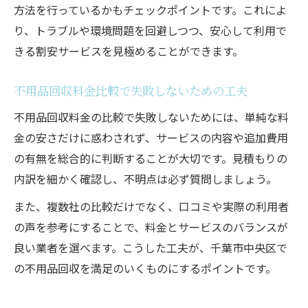
方法を行っているかもチェックポイントです。これによ
不用品回収費用を下げるための交渉ポイン
り、トラブルや環境問題を回避しつつ、安心して利用で
ト
きる割安サービスを見極めることができます。
千葉市中央区で納得の不用品回収を実現するコ
ツ
不用品回収料金比較で失敗しないための工夫
納得できる不用品回収サービスの選び方
不用品回収料金の比較で失敗しないためには、単純な料
不用品回収後のトラブルを防ぐチェック項
金の安さだけに惑わされず、サービスの内容や追加費用
目
の有無を総合的に判断することが大切です。見積もりの
満足度の高い不用品回収依頼の流れを紹介
内訳を細かく確認し、不明点は必ず質問しましょう。
不用品回収で後悔しないための工夫と対策
また、複数社の比較だけでなく、口コミや実際の利用者
納得できる料金で不用品回収を依頼する方
の声を参考にすることで、料金とサービスのバランスが
法
良い業者を選べます。こうした工夫が、千葉市中央区で
の不用品回収を満足のいくものにするポイントです。