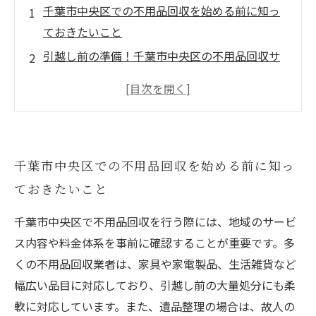
千葉市中央区での不用品回収を始める前に知っ
ておきたいこと
引越し前の準備！千葉市中央区の不用品回収サ
ービス活用術
遺品整理の悩みを解決！千葉市中央区でのスム
ーズな進め方
地域に密着したサービス選びが鍵！千葉市中央
千葉市中央区での不用品回収を始める前に知っ
区の不用品回収のポイント
ておきたいこと
負担を軽減！効率的な遺品整理で新生活を安心
スタート
千葉市中央区で不用品回収を行う際には、地域のサービ
千葉市中央区の不用品回収業者比較と選び方の
ス内容や料金体系を事前に確認することが重要です。多
コツ
くの不用品回収業者は、家具や家電製品、生活雑貨など
引越しと遺品整理を同時進行！千葉市中央区で
幅広い品目に対応しており、引越し前の大量処分にも柔
賢く整理する方法
軟に対応しています。また、遺品整理の場合は、故人の