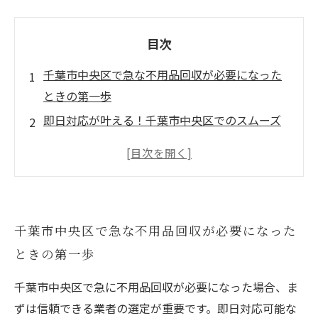
目次
千葉市中央区で急な不用品回収が必要になった
ときの第一歩
即日対応が叶える！千葉市中央区でのスムーズ
な不用品回収の秘密
遺品整理と不用品回収、千葉市中央区で心を込
めて行う理由
専門業者が教える千葉市中央区での遺品整理の
千葉市中央区で急な不用品回収が必要になった
実務とポイント
ときの第一歩
経験者の声から学ぶ！千葉市中央区で即日不用
品回収を利用するメリット
千葉市中央区で急に不用品回収が必要になった場合、ま
環境にも配慮した千葉市中央区の不用品回収サ
ずは信頼できる業者の選定が重要です。即日対応可能な