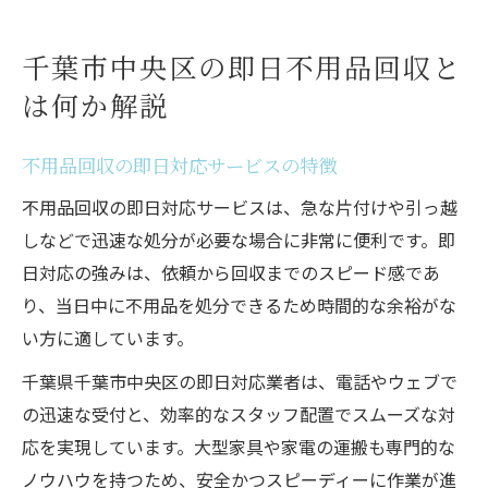
千葉市で不用品回収が便利なシーン例
不用品回収の依頼手順と当日対応の流れ
千葉市中央区の即日不用品回収と
不用品回収を即日依頼したい時の注意点まとめ
は何か解説
不用品回収を即日依頼する際の確認ポイン
ト
不用品回収の即日対応サービスの特徴
即日対応の不用品回収で起こりやすい誤解
不用品回収の即日対応サービスは、急な片付けや引っ越
不用品回収即日のトラブルを避けるコツ
しなどで迅速な処分が必要な場合に非常に便利です。即
千葉市で即日不用品回収を依頼する流れ
日対応の強みは、依頼から回収までのスピード感であ
不用品回収即日対応の可否を見極める方法
り、当日中に不用品を処分できるため時間的な余裕がな
口コミで知る千葉市不用品回収の安心な選び方
い方に適しています。
不用品回収の口コミ情報を活用する方法
千葉県千葉市中央区の即日対応業者は、電話やウェブで
千葉市で口コミ評価が高い不用品回収の特
の迅速な受付と、効率的なスタッフ配置でスムーズな対
徴
応を実現しています。大型家具や家電の運搬も専門的な
ノウハウを持つため、安全かつスピーディーに作業が進
不用品回収業者の選び方と口コミの見極め