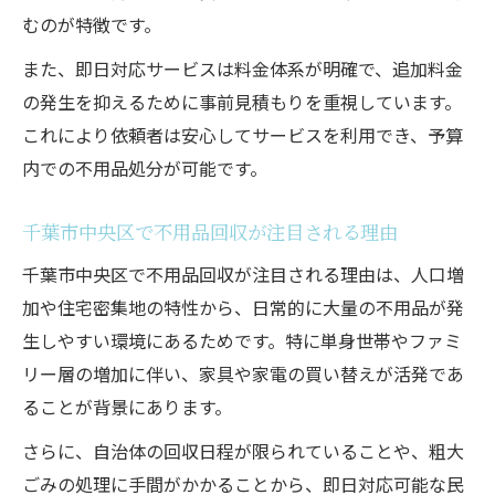
むのが特徴です。
方
安心できる不用品回収か口コミで判断する
また、即日対応サービスは料金体系が明確で、追加料金
コツ
の発生を抑えるために事前見積もりを重視しています。
不用品回収の信頼性を口コミでチェック
これにより依頼者は安心してサービスを利用でき、予算
内での不用品処分が可能です。
無料回収の実態と千葉市での見極め方を紹介
不用品回収の無料サービス実態を徹底解説
千葉市中央区で不用品回収が注目される理由
千葉市での不用品回収無料条件と注意点
千葉市中央区で不用品回収が注目される理由は、人口増
無料をうたう不用品回収の落とし穴とは
加や住宅密集地の特性から、日常的に大量の不用品が発
不用品回収無料対応の見極め方と選び方
生しやすい環境にあるためです。特に単身世帯やファミ
不用品回収と無料回収の違いを比較
リー層の増加に伴い、家具や家電の買い替えが活発であ
料金相場や積み放題プラン比較で納得の回収へ
ることが背景にあります。
不用品回収の料金相場と積み放題プランの
さらに、自治体の回収日程が限られていることや、粗大
特徴
ごみの処理に手間がかかることから、即日対応可能な民