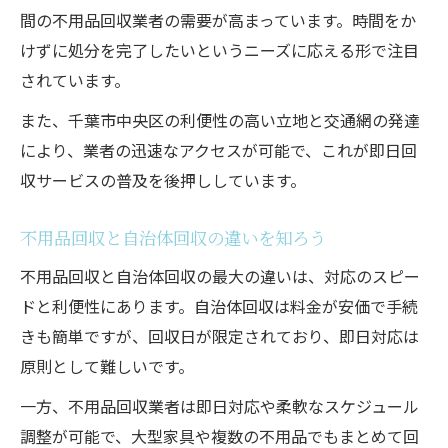
千葉市の不用品回収料金を比較する方法
間の不用品回収業者の需要が高まっています。時間をか
不用品回収の積み放題プランで注意すべき
けずに処分を完了したいというニーズに応える形で注目
点
されています。
料金相場から見る不用品回収の選び方
また、千葉市中央区の利便性の高い立地と交通網の発達
安い不用品回収のメリットとリスクを解説
により、業者の迅速なアクセスが可能で、これが即日回
不用品回収のトラブル回避ポイントをチェック
収サービスの普及を後押ししています。
不用品回収で多いトラブル事例と対策方法
不用品回収と自治体回収の違いを知ろう
安心して不用品回収を依頼するための注意
点
不用品回収と自治体回収の最大の違いは、対応のスピー
ドと利便性にあります。自治体回収は料金が安価で手続
不用品回収の契約時に確認したいポイント
きも簡単ですが、回収日が限定されており、即日対応は
高額請求を避ける不用品回収の見極め方
原則として難しいです。
不用品回収の追加料金トラブル防止策
一方、不用品回収業者は即日対応や柔軟なスケジュール
調整が可能で、大型家具や複数の不用品でもまとめて回