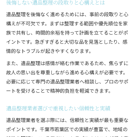
後悔しない遺品整理の段取りと心構えとは
遺品整理の日程調整で注意すべきポイント
遺品整理を後悔なく進めるためには、事前の段取りと心
現地確認や事前相談が重要な遺品整理の理
構えが不可欠です。まずは整理する範囲や優先順位を家
由
族で共有し、時間的余裕を持って計画を立てることがポ
遺品整理で同意書や契約内容を確認する意
イントです。急ぎすぎると大切な品を見落としたり、感
義
情的なトラブルが起きやすくなります。
千葉市若葉区における遺品整理依頼の安心ポイ
また、遺品整理は感情が絡む作業であるため、焦らずに
ント
故人の思い出を尊重しながら進める心構えが必要です。
遺品整理の流れを事前に把握する安心のコ
必要に応じて専門の遺品整理業者へ相談し、プロのサポ
ツ
ートを受けることで精神的負担を軽減できます。
千葉市若葉区で対応力が高い遺品整理業者
の強み
遺品整理業者選びで重視したい信頼性と実績
遺品整理依頼時に家族の負担を減らす工夫
遺品整理業者を選ぶ際には、信頼性と実績が最も重要な
とは
ポイントです。千葉市若葉区での実績が豊富で、地域の
遺品整理後の清掃やサポートが重要な理由