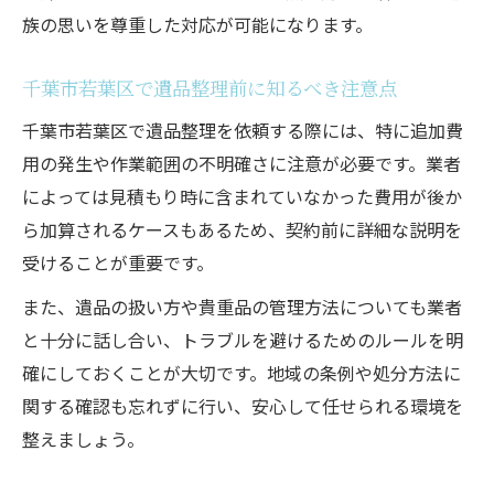
信頼できる遺品整理を選ぶ千葉若葉区の視点
族の思いを尊重した対応が可能になります。
遺品整理の信頼できる業者選びのコツと見
極め方
千葉市若葉区で遺品整理前に知るべき注意点
千葉若葉区で実績豊富な遺品整理業者の特
千葉市若葉区で遺品整理を依頼する際には、特に追加費
徴
用の発生や作業範囲の不明確さに注意が必要です。業者
丁寧な遺品整理対応ができる業者の選び方
によっては見積もり時に含まれていなかった費用が後か
遺品整理で確認すべき資格や保証内容の重
ら加算されるケースもあるため、契約前に詳細な説明を
要性
受けることが重要です。
口コミや事例から見抜く優良遺品整理業者
また、遺品の扱い方や貴重品の管理方法についても業者
の条件
と十分に話し合い、トラブルを避けるためのルールを明
トラブル回避に役立つ遺品整理のチェック事項
確にしておくことが大切です。地域の条例や処分方法に
関する確認も忘れずに行い、安心して任せられる環境を
遺品整理前に必ず確認したい見積もり内容
整えましょう。
作業範囲や追加料金を明確にする遺品整理
の工夫