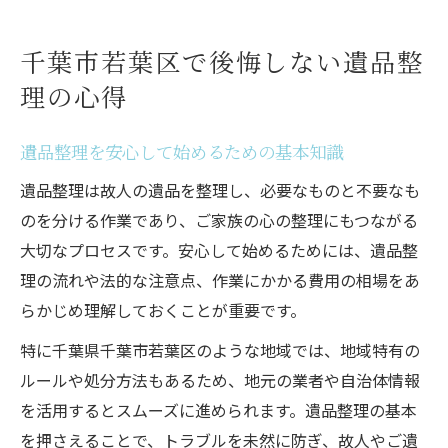
遺品整理業者選びで重視したい信頼性と実
績
千葉市若葉区で後悔しない遺品整
遺品整理でトラブルを防ぐための事前確認
理の心得
事項
遺品整理で起きがちな千葉でのトラブル例
遺品整理を安心して始めるための基本知識
遺品整理の追加費用トラブルを避けるポイ
遺品整理は故人の遺品を整理し、必要なものと不要なも
ント
のを分ける作業であり、ご家族の心の整理にもつながる
千葉で多い遺品整理の悪質業者による被害
大切なプロセスです。安心して始めるためには、遺品整
例
理の流れや法的な注意点、作業にかかる費用の相場をあ
遺品整理時の作業内容不明確による後悔と
らかじめ理解しておくことが重要です。
は
特に千葉県千葉市若葉区のような地域では、地域特有の
遺品整理で起きやすい見積もりの誤解と対
ルールや処分方法もあるため、地元の業者や自治体情報
策
を活用するとスムーズに進められます。遺品整理の基本
遺品整理中の家財損傷や紛失トラブル事例
を押さえることで、トラブルを未然に防ぎ、故人やご遺