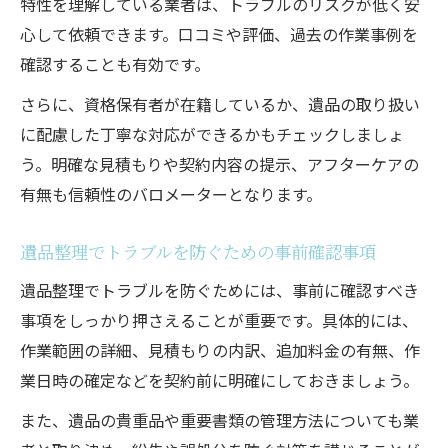
特性を理解している業者は、トラブルのリスクが低く安
地元密着型遺品整理業者の安心感と選び方
心して依頼できます。口コミや評価、過去の作業事例を
遺品整理に不安を感じた時に知っておきたい対
確認することも有効です。
策
さらに、資格保有者が在籍しているか、遺品の取り扱い
遺品整理の不安を解消する相談先の選び方
に配慮した丁寧な対応ができるかもチェックしましょ
遺品整理で困った時の実践的なトラブル対
う。明確な見積もりや契約内容の提示、アフターケアの
処法
有無も信頼性のバロメーターとなります。
遺品整理の進行中に気を付けたい注意点ま
とめ
遺品整理でトラブルを防ぐための事前確認事項
高齢者や遠方在住でも安心な遺品整理依頼
遺品整理でトラブルを防ぐためには、事前に確認すべき
法
事項をしっかり押さえることが重要です。具体的には、
遺品整理に関するよくある疑問と解決策
作業範囲の詳細、見積もりの内訳、追加料金の有無、作
業日時の確定などを契約前に明確にしておきましょう。
また、遺品の貴重品や重要書類の管理方法についても業