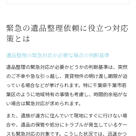
遺品整理の相談はどのタイミングが最適か
遺品整理依頼で事前に準備すべきポイント
緊急時の遺品整理で気を付けたい注意点
緊急の遺品整理依頼に役立つ対応
千葉市若葉区で遺品整理を急ぐ時の安心基準
策とは
遺品整理を安心して任せられる業者の特徴
遺品整理士が在籍する業者の信頼性につい
遺品整理の緊急対応が必要な場合の判断基準
て
遺品整理の緊急対応が必要かどうかの判断基準は、突然
遺品整理の口コミや実績を比較する重要性
のご不幸や急な引っ越し、賃貸物件の明け渡し期限が迫
遺品整理でトラブルを防ぐための確認事項
っている場合などが挙げられます。特に千葉県千葉市若
遺品整理の立ち会い不要サービスの魅力
葉区のように地域特有の事情も考慮し、時間的余裕がな
遺品整理を今すぐ依頼する時の流れ
い場合は緊急対応が求められます。
遺品整理の緊急依頼から作業完了までの流
また、遺族が遠方に住んでいて現地にすぐに行けない場
れ
合や、遺品の保管や処分にトラブルが発生しているケー
遺品整理の見積もり依頼時のチェックポイ
スも緊急対応の対象です。こうした状況では、迅速かつ