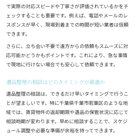
で実際の対応スピードや丁寧さが評価されているかをチ
遺品整理で追加費用が発生しない業者の見
ェックすることも重要です。例えば、電話やメールのレ
抜き方
スポンスが早く、現場到着までの時間が短い業者は信頼
遺品整理の料金説明が明確な業者を選ぶ理
できます。
由
さらに、立ち会い不要で遠方からの依頼もスムーズに対
遺品整理の見積もり内容で必ず確認すべき
応可能かどうかもポイントです。これにより、急な事情
点
で現地に行けない場合でも安心して依頼できます。
遺品整理後の追加請求を防ぐための注意
遺品整理の料金体系とオプション確認方法
遺品整理の相談はどのタイミングが最適か
丁寧さと迅速さを叶える遺品整理依頼のポイン
遺品整理の相談は、できるだけ早いタイミングで行うこ
ト
とが望ましいです。特に千葉県千葉市若葉区のような地
遺品整理で丁寧かつ迅速な作業を実現する
域では、賃貸物件の返却期限や遺品の保管状況に応じて
方法
相談時期が変わります。早めに相談することで、スケジ
遺品整理士が提供する安心の作業品質とは
ュール調整や必要な準備が余裕を持ってできます。