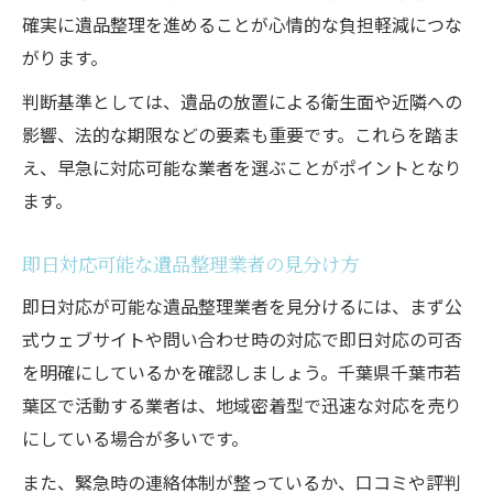
ント
確実に遺品整理を進めることが心情的な負担軽減につな
がります。
遺品整理の即日対応の可否を確認する方法
遺品整理依頼時の必要書類と準備物につい
判断基準としては、遺品の放置による衛生面や近隣への
て
影響、法的な期限などの要素も重要です。これらを踏ま
遺品整理業者と事前に相談すべき内容とは
え、早急に対応可能な業者を選ぶことがポイントとなり
ます。
遠方からでも遺品整理を任せたい場合の注意点
遠方から遺品整理を依頼する際の留意点
即日対応可能な遺品整理業者の見分け方
遺品整理で立ち会い不要サービスを活用す
即日対応が可能な遺品整理業者を見分けるには、まず公
る方法
式ウェブサイトや問い合わせ時の対応で即日対応の可否
遺品整理の進捗報告や写真対応の重要性
を明確にしているかを確認しましょう。千葉県千葉市若
遠方依頼時の遺品整理費用や支払い方法の
葉区で活動する業者は、地域密着型で迅速な対応を売り
工夫
にしている場合が多いです。
遺品整理の鍵預かり・返却の安全対策とは
また、緊急時の連絡体制が整っているか、口コミや評判
追加費用なしで安心できる遺品整理の選び方