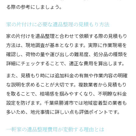
家の片付け費用に追加料金が発生するケー
る際の参考にしましょう。
ス
家の片付けに必要な遺品整理の見積もり方法
遺品整理の見積もりで確認すべき費用項目
家の片付けと遺品整理で変わる費用の違い
家の片付けを遺品整理と合わせて依頼する際の見積もり
方法は、現地調査が基本となります。実際に作業現場を
費用を抑える遺品整理のサービス選びのコ
確認し、荷物の量や運び出しの難易度、処分品の種類を
ツ
詳細にチェックすることで、適正な費用を算出します。
安心して依頼できる家の片付け方法を紹介
また、見積もり時には追加料金の有無や作業内容の明確
遺品整理を安心して任せる業者選びの基準
な説明を求めることが大切です。複数業者から見積もり
家の片付けで重視したい遺品整理の対応力
を取ることで、相場感を掴みやすくなり、不明瞭な料金
遺品整理のプロによる片付けサポートの流
設定を防げます。千葉県勝浦市では地域密着型の業者も
れ
多いため、地元事情に詳しい点も評価ポイントです。
家の片付けでよくある遺品整理サービスの
特徴
一軒家の遺品整理費用が変動する理由とは
遺品整理の口コミや実績を活用した選び方