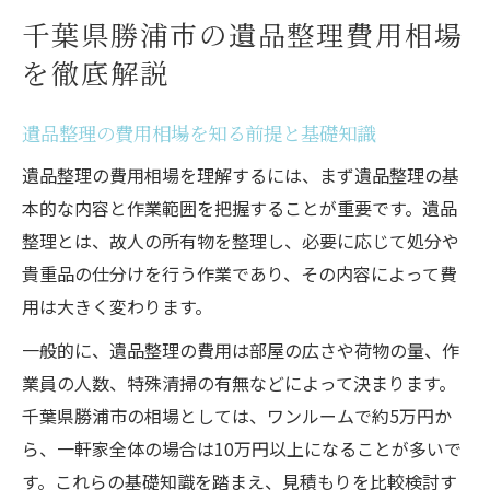
ント
千葉県勝浦市の遺品整理費用相場
千葉県勝浦市で安心できる遺品整理業者の
を徹底解説
選び方
家の片付けにおける遺品整理のポイントとは
遺品整理の費用相場を知る前提と基礎知識
遺品整理で家の片付けを効率化するコツと
遺品整理の費用相場を理解するには、まず遺品整理の基
は
本的な内容と作業範囲を把握することが重要です。遺品
家の片付けに必要な遺品整理の準備と流れ
整理とは、故人の所有物を整理し、必要に応じて処分や
遺品整理に強い業者を選ぶためのポイント
貴重品の仕分けを行う作業であり、その内容によって費
家の片付け時に考える遺品整理の仕分け方
用は大きく変わります。
法
一般的に、遺品整理の費用は部屋の広さや荷物の量、作
遺品整理で失敗しないための片付け手順
業員の人数、特殊清掃の有無などによって決まります。
遺品整理を検討するなら費用の内訳に注目
千葉県勝浦市の相場としては、ワンルームで約5万円か
遺品整理の費用内訳はどこまで含まれるか
ら、一軒家全体の場合は10万円以上になることが多いで
解説
す。これらの基礎知識を踏まえ、見積もりを比較検討す