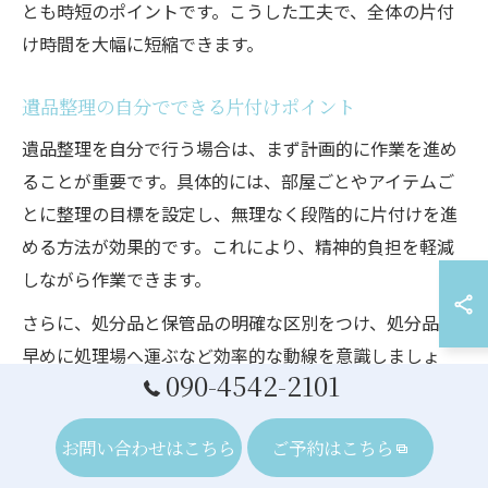
とも時短のポイントです。こうした工夫で、全体の片付
け時間を大幅に短縮できます。
遺品整理の自分でできる片付けポイント
遺品整理を自分で行う場合は、まず計画的に作業を進め
ることが重要です。具体的には、部屋ごとやアイテムご
とに整理の目標を設定し、無理なく段階的に片付けを進
める方法が効果的です。これにより、精神的負担を軽減
しながら作業できます。
さらに、処分品と保管品の明確な区別をつけ、処分品は
早めに処理場へ運ぶなど効率的な動線を意識しましょ
090-4542-2101
う。千葉県勝浦市のゴミ出しルールを事前に確認し、適
切な分別や回収日を把握しておくことも大切です。これ
お問い合わせはこちら
ご予約はこちら
らのポイントを押さえることで、自力でも無理なく遺品
整理が可能になります。