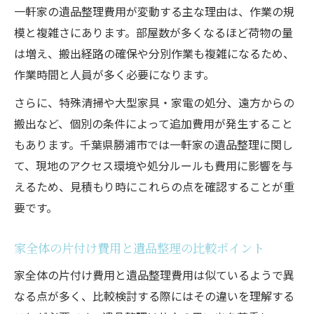
一軒家の遺品整理費用が変動する主な理由は、作業の規
遺品整理でよくあるトラブル回避のコツ
模と複雑さにあります。部屋数が多くなるほど荷物の量
遺品整理で発生しやすいトラブル例と対策
は増え、搬出経路の確保や分別作業も複雑になるため、
家の片付け時に注意したい遺品整理の落と
作業時間と人員が多く必要になります。
し穴
さらに、特殊清掃や大型家具・家電の処分、遠方からの
遺品整理業者との契約で確認すべきポイン
搬出など、個別の条件によって追加費用が発生すること
ト
もあります。千葉県勝浦市では一軒家の遺品整理に関し
家の片付けで遺品整理を失敗しない注意点
て、現地のアクセス環境や処分ルールも費用に影響を与
遺品整理の追加費用トラブルを防ぐ方法
えるため、見積もり時にこれらの点を確認することが重
費用を抑えて家を片付ける実践的な工夫集
要です。
遺品整理で費用を抑える片付け術のコツ
家全体の片付け費用と遺品整理の比較ポイント
家の片付けを安く済ませる遺品整理の工夫
家全体の片付け費用と遺品整理費用は似ているようで異
遺品整理の買取サービス活用で費用削減
なる点が多く、比較検討する際にはその違いを理解する
家の片付け前にできる遺品整理の時短方法