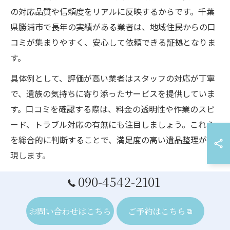
の対応品質や信頼度をリアルに反映するからです。千葉
県勝浦市で長年の実績がある業者は、地域住民からの口
コミが集まりやすく、安心して依頼できる証拠となりま
す。
具体例として、評価が高い業者はスタッフの対応が丁寧
で、遺族の気持ちに寄り添ったサービスを提供していま
す。口コミを確認する際は、料金の透明性や作業のスピ
ード、トラブル対応の有無にも注目しましょう。これら
を総合的に判断することで、満足度の高い遺品整理が実
現します。
090-4542-2101
遺品整理で立ち会い不要な業者活用の注意点
遺品整理で立ち会い不要な業者を利用する場合、便利さ
お問い合わせはこちら
ご予約はこちら
の反面、注意すべき点もあります。理由は、立ち会わな