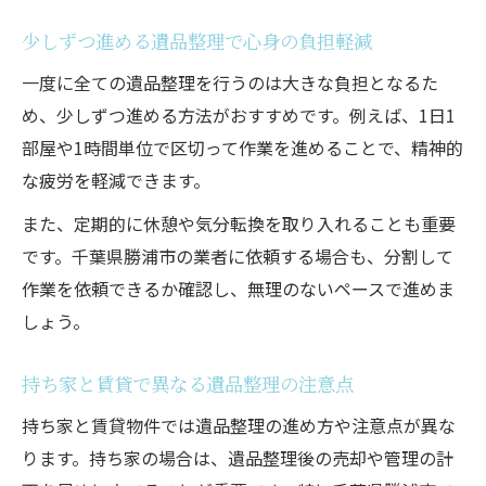
には
少しずつ進める遺品整理で心身の負担軽減
遺品整理の際に知っておきたい申込手続き
一度に全ての遺品整理を行うのは大きな負担となるた
業者選びで差が出る効率的な整理方法
め、少しずつ進める方法がおすすめです。例えば、1日1
遺品整理の業者選びで重視すべきポイント
部屋や1時間単位で区切って作業を進めることで、精神的
見積もりや現地調査がある遺品整理業者の
な疲労を軽減できます。
利点
また、定期的に休憩や気分転換を取り入れることも重要
対応範囲が広い遺品整理業者の強みとは
です。千葉県勝浦市の業者に依頼する場合も、分割して
口コミや実績で選ぶ安心の遺品整理サービ
作業を依頼できるか確認し、無理のないペースで進めま
ス
しょう。
遺品整理で立ち会い不要な業者活用の注意
点
持ち家と賃貸で異なる遺品整理の注意点
持ち家と賃貸物件では遺品整理の進め方や注意点が異な
ります。持ち家の場合は、遺品整理後の売却や管理の計