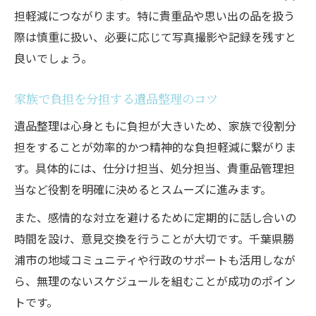
担軽減につながります。特に貴重品や思い出の品を扱う
は
際は慎重に扱い、必要に応じて写真撮影や記録を残すと
遺品整理を円滑に進めるための実践的手順
良いでしょう。
貴重品と想い出品を守る整理の極意
遺品整理で貴重品を丁寧に扱うための工夫
家族で負担を分担する遺品整理のコツ
思い出の品を大切に残す遺品整理の方法
遺品整理は心身ともに負担が大きいため、家族で役割分
形見分けに配慮した遺品整理の具体的手順
担をすることが効率的かつ精神的な負担軽減に繋がりま
遺品整理で後悔しないための保管ポイント
す。具体的には、仕分け担当、処分担当、貴重品管理担
家族の想いを尊重する遺品整理の進め方
当など役割を明確に決めるとスムーズに進みます。
行政ルールを踏まえた遺品整理術
また、感情的な対立を避けるために定期的に話し合いの
遺品整理と自治体ルールの基本的な関係
時間を設け、意見交換を行うことが大切です。千葉県勝
勝浦市の不用品処分ルールと遺品整理手順
浦市の地域コミュニティや行政のサポートも活用しなが
ら、無理のないスケジュールを組むことが成功のポイン
家電リサイクル法を考慮した遺品整理方法
トです。
行政に従った遺品整理でトラブル回避する