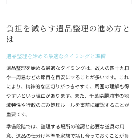
持ち家と賃貸で異なる遺品整理の注意点
遺品整理で役立つ整理手順と順序の工夫
千葉県勝浦市で安心できる遺品整理手順
負担を減らす遺品整理の進め方と
勝浦市の遺品整理で押さえるべき基本手順
は
自治体ルールに沿った遺品整理の流れを解
説
遺品整理を始める最適なタイミングと準備
勝浦市でスムーズに遺品整理を進める秘訣
遺品整理を始める最適なタイミングは、故人の四十九日
遺品整理と不用品処分の効率的な進め方
や一周忌などの節目を目安にすることが多いです。これ
勝浦市で安心感を得られる遺品整理の方法
により、精神的な区切りがつきやすく、周囲の理解も得
遺品整理に役立つチェックポイント集
やすいという理由があります。また、千葉県勝浦市の地
域特性や行政のごみ処理ルールを事前に確認することが
遺品整理で確認すべき重要なチェック項目
重要です。
作業前に用意したい遺品整理のリスト例
準備段階では、整理する場所の確認と必要な道具の用
遺品整理の効率化に役立つ事前準備のコツ
意、遺品の仕分け基準を家族で話し合っておくことが負
見落としやすい遺品整理の注意ポイントと