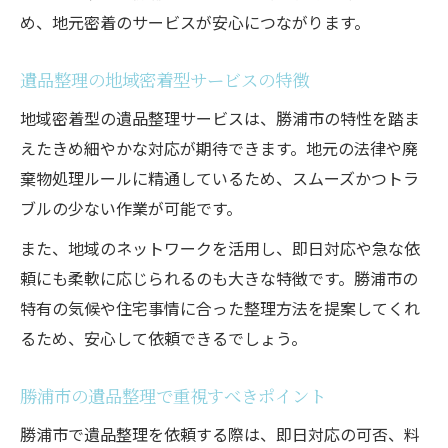
め、地元密着のサービスが安心につながります。
遺品整理即日対応の確認すべき注意点
買取や供養もお任せできる理由を解説
遺品整理の地域密着型サービスの特徴
遺品整理で買取と供養に対応する強み
地域密着型の遺品整理サービスは、勝浦市の特性を踏ま
遺品整理サービスの買取と供養の流れ
えたきめ細やかな対応が期待できます。地元の法律や廃
遺品整理と一緒に買取を依頼するメリット
棄物処理ルールに精通しているため、スムーズかつトラ
遺品整理で供養サービスを受ける安心感
ブルの少ない作業が可能です。
遺品整理の買取と供養で大切な選び方
また、地域のネットワークを活用し、即日対応や急な依
不安を減らす見積明瞭の遺品整理術
頼にも柔軟に応じられるのも大きな特徴です。勝浦市の
遺品整理で見積明瞭な業者の選び方
特有の気候や住宅事情に合った整理方法を提案してくれ
遺品整理費用の透明性がもたらす安心
るため、安心して依頼できるでしょう。
遺品整理の見積りポイントと注意点
勝浦市の遺品整理で重視すべきポイント
遺品整理で追加料金を防ぐ方法とは
勝浦市で遺品整理を依頼する際は、即日対応の可否、料
遺品整理の料金明細を比較するコツ