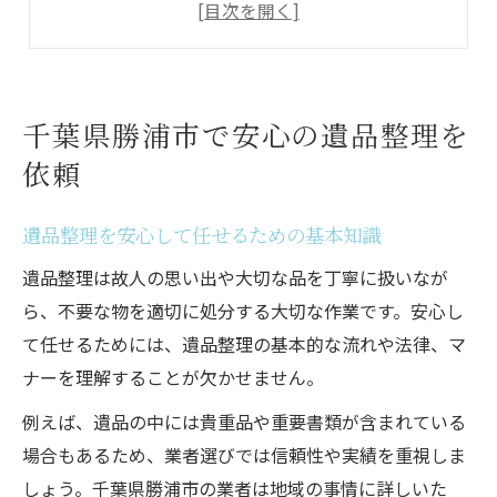
勝浦市の遺品整理で重視すべきポイント
遺品整理業者選びで失敗しないコツとは
遺品整理を依頼する前に確認したい事項
遺品整理を任せる際の選び方ガイド
千葉県勝浦市で安心の遺品整理を
遺品整理業者の選び方と比較ポイント
依頼
遺品整理を依頼する際の注意点とは
安心できる遺品整理の業者基準を解説
遺品整理を安心して任せるための基本知識
遺品整理で後悔しない業者選定の方法
遺品整理は故人の思い出や大切な品を丁寧に扱いなが
遺品整理依頼に適した業者を探すコツ
ら、不要な物を適切に処分する大切な作業です。安心し
即日対応可能な業者をどう見極める
て任せるためには、遺品整理の基本的な流れや法律、マ
ナーを理解することが欠かせません。
遺品整理で即日対応の業者を見分ける方法
遺品整理の急ぎ案件に対応するポイント
例えば、遺品の中には貴重品や重要書類が含まれている
場合もあるため、業者選びでは信頼性や実績を重視しま
即日対応できる遺品整理業者の特徴とは
しょう。千葉県勝浦市の業者は地域の事情に詳しいた
遺品整理で迅速な対応が必要な理由