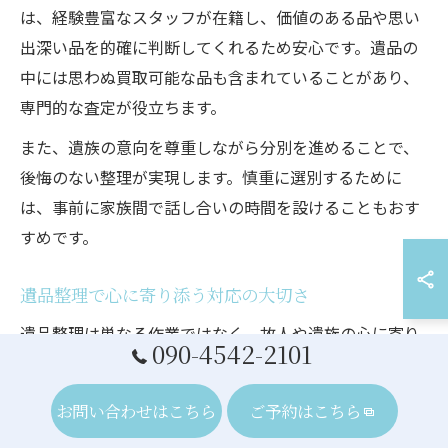
は、経験豊富なスタッフが在籍し、価値のある品や思い
出深い品を的確に判断してくれるため安心です。遺品の
中には思わぬ買取可能な品も含まれていることがあり、
専門的な査定が役立ちます。
また、遺族の意向を尊重しながら分別を進めることで、
後悔のない整理が実現します。慎重に選別するために
は、事前に家族間で話し合いの時間を設けることもおす
すめです。
遺品整理で心に寄り添う対応の大切さ
遺品整理は単なる作業ではなく、故人や遺族の心に寄り
090-4542-2101
添う対応が求められます。勝浦市の業者を選ぶ際は、ス
タッフの対応力や心遣いが評価ポイントです。遺族の気
お問い合わせはこちら
ご予約はこちら
持ちに配慮し、丁寧に話を聞きながら進めることで、不