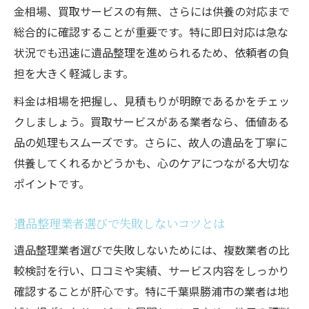
金相場、買取サービスの有無、さらには供養の対応まで
故人の思い出を大切にした整理方法
総合的に確認することが重要です。特に即日対応は急な
遺品整理で思い出を丁寧に残す工夫
状況でも迅速に遺品整理を進められるため、依頼者の負
遺品整理の際に心がけたい配慮と対応
担を大きく軽減します。
遺品整理で故人の思い出を守るポイント
料金は相場を把握し、見積もりが明瞭であるかをチェッ
遺品整理を通じて大切な品を見極める
クしましょう。買取サービスがある業者なら、価値ある
遺品整理で心に寄り添う対応の大切さ
品の処理もスムーズです。さらに、故人の遺品を丁寧に
供養してくれるかどうかも、心のケアにつながる大切な
ポイントです。
遺品整理業者選びで失敗しないコツとは
遺品整理業者選びで失敗しないためには、複数業者の比
較検討を行い、口コミや実績、サービス内容をしっかり
確認することが肝心です。特に千葉県勝浦市の業者は地