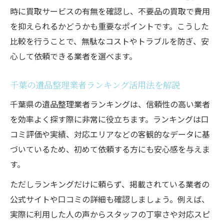
プロによる遺品整理サービスの選び方ガイ
時に買取サービスの有無を確認し、不要品の買取で費用
ド
を抑えられるかどうかも重要なポイントです。こうした
千葉で遺品整理業者ランキングの活用法を
比較を行うことで、無駄なコストやトラブルを防ぎ、安
伝授
心して依頼できる業者を選べます。
遺品整理費用を賢く抑える千葉県の工夫
千葉県で遺品整理費用を節約するポイント
千葉の遺品整理業者ランキング活用法を解説
集
千葉県の遺品整理業者ランキングは、信頼性の高い業者
遺品整理の見積もり比較でコスト削減を実
を効率よく探す際に非常に役立ちます。ランキングは口
現
コミ評価や実績、対応エリアなどの客観的なデータに基
遺品整理と買取サービス併用の費用節約術
づいているため、初めて依頼する方にも安心感を与えま
千葉県の遺品整理で追加料金を防ぐ方法
す。
遺品整理費用の相場を知り賢く依頼するコ
ただしランキングだけに頼らず、掲載されている業者の
ツ
公式サイトや口コミの詳細も確認しましょう。例えば、
納得のサービスが受けられる遺品整理とは
実際に利用した人の声からスタッフの丁寧さや対応スピ