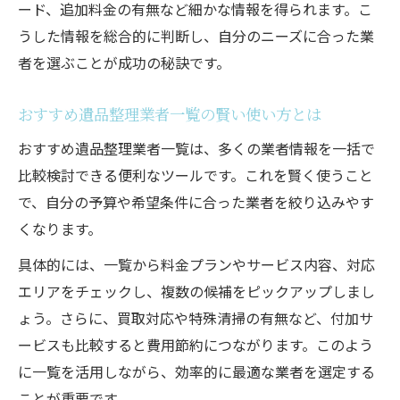
ード、追加料金の有無など細かな情報を得られます。こ
遺品整理で納得のサービス内容を見極める
うした情報を総合的に判断し、自分のニーズに合った業
方法
者を選ぶことが成功の秘訣です。
千葉の遺品整理業者が提供する充実サポー
ト例
おすすめ遺品整理業者一覧の賢い使い方とは
遺品整理の事前相談で安心感を得るポイン
おすすめ遺品整理業者一覧は、多くの業者情報を一括で
ト
比較検討できる便利なツールです。これを賢く使うこと
遺品整理と合わせて特殊清掃も依頼できる
で、自分の予算や希望条件に合った業者を絞り込みやす
利点
くなります。
遺品整理サービス選びで失敗しないコツ紹
具体的には、一覧から料金プランやサービス内容、対応
介
エリアをチェックし、複数の候補をピックアップしまし
千葉県で遺品整理業者を比較する重要ポイント
ょう。さらに、買取対応や特殊清掃の有無など、付加サ
遺品整理業者比較で重視すべき千葉県の基
ービスも比較すると費用節約につながります。このよう
準
に一覧を活用しながら、効率的に最適な業者を選定する
千葉の遺品整理業者一覧を活用する方法と
ことが重要です。