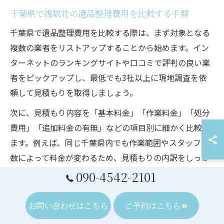
千葉県で複数社の遺品整理費用を比較する手順
千葉県で遺品整理費用を比較する際は、まず対象となる
複数の業者をリストアップすることから始めます。イン
ターネットのランキングサイトや口コミで評判の良い業
者をピックアップし、最低でも3社以上に現地調査を依
頼して見積もりを取得しましょう。
次に、見積もり内容を「基本料金」「作業料金」「処分
費用」「追加料金の有無」などの項目別に細かく比較し
ます。例えば、同じ千葉県内でも作業範囲やスタッフ人
数によって料金が変わるため、見積もりの内訳をしっか
り確認することが大切です。こうした手順を踏むこと
090-4542-2101
で、費用の透明性が高まり、納得して依頼できる業者を
見極めやすくなります。
お問い合わせはこちら
ご予約はこちら